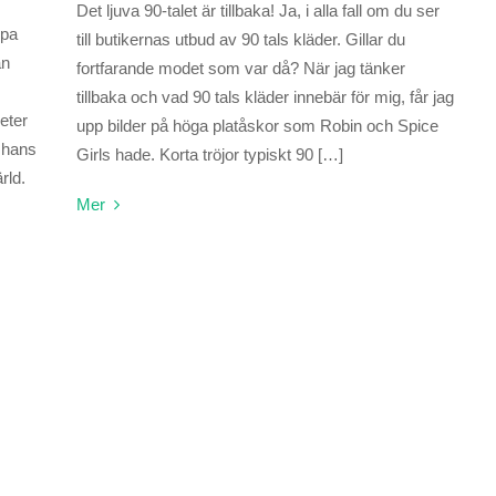
Det ljuva 90-talet är tillbaka! Ja, i alla fall om du ser
ppa
till butikernas utbud av 90 tals kläder. Gillar du
än
fortfarande modet som var då? När jag tänker
tillbaka och vad 90 tals kläder innebär för mig, får jag
eter
upp bilder på höga platåskor som Robin och Spice
 hans
Girls hade. Korta tröjor typiskt 90 […]
rld.
Mer