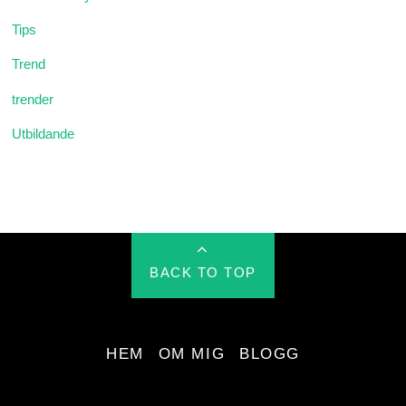
Tips
Trend
trender
Utbildande
BACK TO TOP
HEM
OM MIG
BLOGG