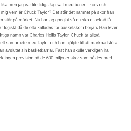
 fika men jag var lite tidig. Jag satt med benen i kors och
og mig vem är Chuck Taylor? Det står det namnet på skor från
m står på märket. Nu har jag googlat så nu ska ni också få
är logiskt då de ofta kallades för basketskor i början. Han lever
ktiga namn var Charles Hollis Taylor, Chuck är alltså
t samarbete med Taylor och han hjälpte till att marknadsföra
an avslutat sin basketkarriär. Fast han skulle verkligen ha
fick ingen provision på de 600 miljoner skor som såldes med