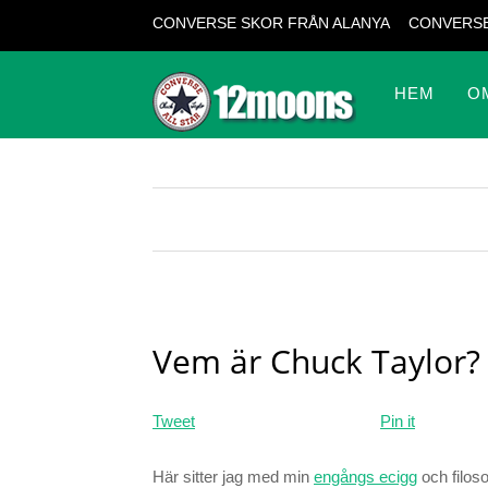
CONVERSE SKOR FRÅN ALANYA
CONVERSE
HEM
O
Vem är Chuck Taylor?
Tweet
Pin it
Här sitter jag med min
engångs ecigg
och filoso