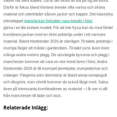
vädret har blivit kallare. Då är det skönt att klä på sig lite extra.
Därför är fokus bland höstens trender ofta varma och sköna
material och ytterkläder såsom jackor och kappor. Det klassiska
ytterplagget
jeansjackan fortsätter vara trendig i höst
gärna i en lite kortare modell. För att inte frysa kan du med fördel
kombinera jackan med en skön polotröja under i ett varmare
material. Bland hösttrender 2016 är nämligen 70-talets polotröja i
murriga färger ett måste i garderoben. 70-talet syns även inom
många andra sorters plagg. De utsvängda byxorna och plagg i
manchester kommer att vara en stor trend även i höst. Andra
hösttrender 2016 är till exempel pennkjolar, trumpetärmar och
volanger. Färgerna som dominerar är bland annat senapsgult
och olivgrönt, men vinrött kommer du också långt med. Satsa
även på intressanta kombinationer av material – i år ser vi allt
från manchester till läder och lack.
Relaterade Inlägg: