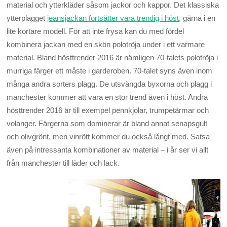
material och ytterkläder såsom jackor och kappor. Det klassiska
ytterplagget
jeansjackan fortsätter vara trendig i höst
, gärna i en
lite kortare modell. För att inte frysa kan du med fördel
kombinera jackan med en skön polotröja under i ett varmare
material. Bland hösttrender 2016 är nämligen 70-talets polotröja i
murriga färger ett måste i garderoben. 70-talet syns även inom
många andra sorters plagg. De utsvängda byxorna och plagg i
manchester kommer att vara en stor trend även i höst. Andra
hösttrender 2016 är till exempel pennkjolar, trumpetärmar och
volanger. Färgerna som dominerar är bland annat senapsgult
och olivgrönt, men vinrött kommer du också långt med. Satsa
även på intressanta kombinationer av material – i år ser vi allt
från manchester till läder och lack.