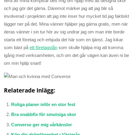
flera av mina kompisar bett mig om hjälp med att designa skor
och jag gör det gärna. Däremot märker jag att jag blir så
involverad i projekten att jag inte inser hur mycket tid jag faktiskt
lägger ner på det. Mina vänner hjälper jag gärna gratis, men när
deras vänner i sin tur hör av sig undrar jag om man inte borde
starta ett företag och erbjuda det här som en tjänst. Jag kikar
som bäst på
ett företagslån
som skulle hjälpa mig att komma
igång med verksamheten, och om det går vägen kan även ni be
om min hjälp snart!
Relaterade Inlägg:
Roliga planer inför en stor fest
Bra snabbfix för smutsiga skor
Converse ger mig vårkänslor
Köp din drömlägenhet i Västerås