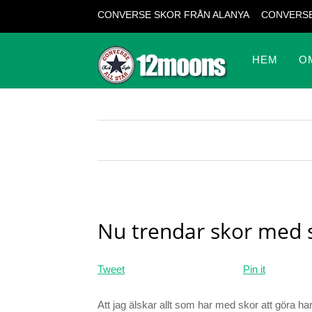
CONVERSE SKOR FRÅN ALANYA
CONVERSE
HEM
O
Nu trendar skor med s
Tweet
Pin it
Att jag älskar allt som har med skor att göra har